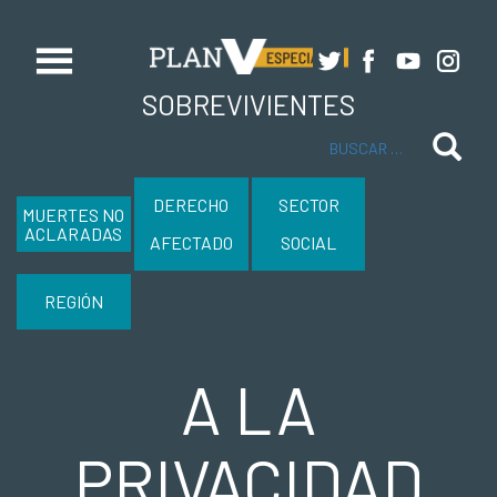
SOBREVIVIENTES
Buscar
DERECHO
SECTOR
MUERTES NO
ACLARADAS
AFECTADO
SOCIAL
REGIÓN
A LA
PRIVACIDAD