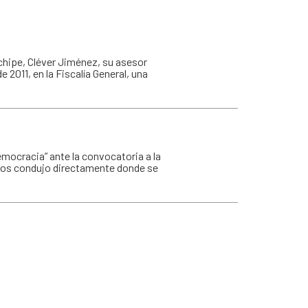
nchipe, Cléver Jiménez, su asesor
 2011, en la Fiscalía General, una
emocracia” ante la convocatoria a la
y los condujo directamente donde se