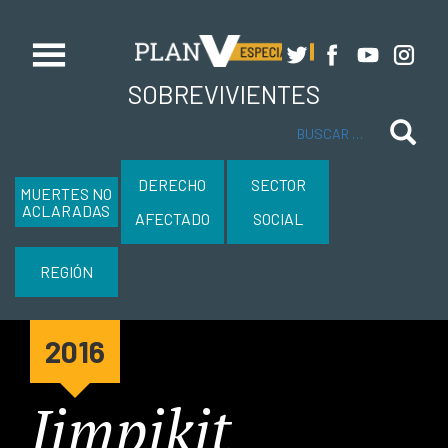
SOBREVIVIENTES
Buscar
DERECHO
SECTOR
MUERTES NO
ACLARADAS
AFECTADO
SOCIAL
REGIÓN
2016
Jimpikit