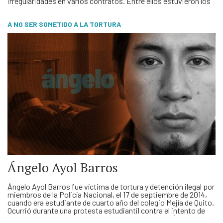
irregularidades en varios contratos. Entre ellos estuvieron los
radares chinos, el caso Vialmesa (monopolio del transporte
estatal de úrea en el país), la Corte …
A NO SER SOMETIDO A LA TORTURA
Ángelo Ayol Barros
Ángelo Ayol Barros fue víctima de tortura y detención ilegal por
miembros de la Policía Nacional, el 17 de septiembre de 2014,
cuando era estudiante de cuarto año del colegio Mejía de Quito.
Ocurrió durante una protesta estudiantil contra el intento de
alza de pasajes. La Fiscalía sostuvo lo siguiente: “Ángelo