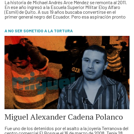
La historia de Michael Andrés Arce Méndez se remonta al 2011.
En ese año ingresó a la Escuela Superior Militar Eloy Alfaro
(Esmil) de Quito. A sus 19 años buscaba convertirse en el
primer general negro del Ecuador. Pero esa aspiración pronto
quedó truncada. Abandonó la institución porque fue
discriminado, castigado y tratado de forma …
A NO SER SOMETIDO A LA TORTURA
Miguel Alexander Cadena Polanco
Fue uno de los detenidos por el asalto a la joyería Terranova del
centro comercial El Bosque el 16 de marzo de 2008. Tenía 28