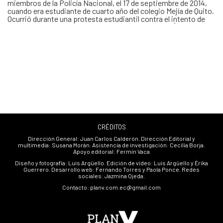
miembros de la Policía Nacional, el 17 de septiembre de 2014,
cuando era estudiante de cuarto año del colegio Mejía de Quito.
Ocurrió durante una protesta estudiantil contra el intento de
alza de pasajes. La Fiscalía sostuvo lo siguiente: “Ángelo
caminaba a coger el …
CRÉDITOS
Dirección General: Juan Carlos Calderón. Dirección Editorial y
multimedia: Susana Morán. Asistencia de investigación: Cecilia Borja.
Apoyo editorial: Fermín Vaca
Diseño y fotografía: Luis Argüello. Edición de video: Luis Argüello y Érika
Guerrero. Desarrollo web: Fernando Torres y Paola Ponce. Redes
sociales: Jazmina Ojeda.
Contacto: planv.com.ec@gmail.com