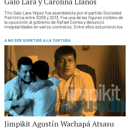
Galo Lara y Carolina Llanos
Tito Galo Lara Yépez fue asambleísta por el partido Sociedad
Patriótica entre 2009 y 2013. Fue una de las figuras visibles de
la oposición al gobierno de Rafael Correa y denunció
irregularidades en varios contratos. Entre ellos estuvieron los
radares chinos, el caso Vialmesa (monopolio del transporte
estatal de úrea en el país), la Corte …
A NO SER SOMETIDO A LA TORTURA
Jimpikit Agustín Wachapá Atsasu