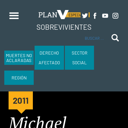
SOBREVIVIENTES
Buscar
DERECHO
SECTOR
MUERTES NO
ACLARADAS
AFECTADO
SOCIAL
REGIÓN
2011
Michael