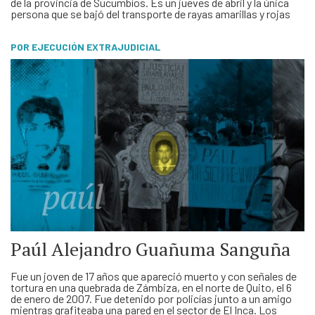
de la provincia de Sucumbíos. Es un jueves de abril y la única
persona que se bajó del transporte de rayas amarillas y rojas
fue una niña con su uniforme escolar. Cuando …
POR EJECUCIÓN EXTRAJUDICIAL
Paúl Alejandro Guañuma Sanguña
Fue un joven de 17 años que apareció muerto y con señales de
tortura en una quebrada de Zámbiza, en el norte de Quito, el 6
de enero de 2007. Fue detenido por policías junto a un amigo
mientras grafiteaba una pared en el sector de El Inca. Los