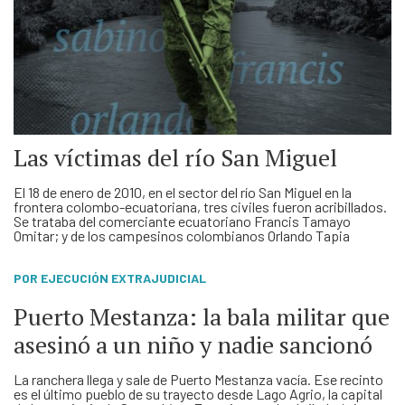
Las víctimas del río San Miguel
El 18 de enero de 2010, en el sector del río San Miguel en la
frontera colombo-ecuatoriana, tres civiles fueron acribillados.
Se trataba del comerciante ecuatoriano Francis Tamayo
Omitar; y de los campesinos colombianos Orlando Tapia
Molano y Sabino Timote Pérez. De acuerdo con la Cedhu, los
tres “fueron mortalmente heridos por disparos realizados por
…
POR EJECUCIÓN EXTRAJUDICIAL
Puerto Mestanza: la bala militar que
asesinó a un niño y nadie sancionó
La ranchera llega y sale de Puerto Mestanza vacía. Ese recinto
es el último pueblo de su trayecto desde Lago Agrio, la capital