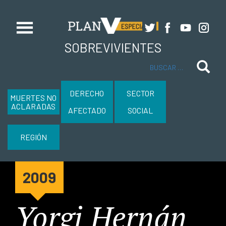
SOBREVIVIENTES
Buscar
DERECHO
SECTOR
MUERTES NO
ACLARADAS
AFECTADO
SOCIAL
REGIÓN
2009
Yorgi Hernán