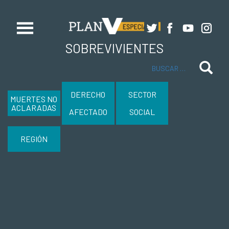
SOBREVIVIENTES
Buscar
DERECHO
SECTOR
MUERTES NO
ACLARADAS
AFECTADO
SOCIAL
REGIÓN