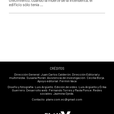
crecimiento, cuando la muerte de la Intendenta, el
edificio sólo tenía …
CRÉDITOS
Dirección General: Juan Carlos Calderón. Dirección Editorial y
multimedia: Susana Morán. Asistencia de investigación: Cecilia Borja.
Apoyo editorial: Fermín Vaca
Diseño y fotografía: Luis Argüello. Edición de video: Luis Argüello y Érika
Guerrero. Desarrollo web: Fernando Torres y Paola Ponce. Redes
sociales: Jazmina Ojeda.
Contacto: planv.com.ec@gmail.com